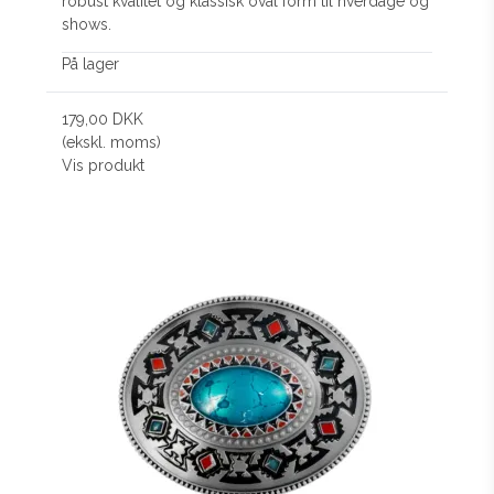
robust kvalitet og klassisk oval form til hverdage og
shows.
På lager
179,00 DKK
(ekskl. moms)
Vis produkt