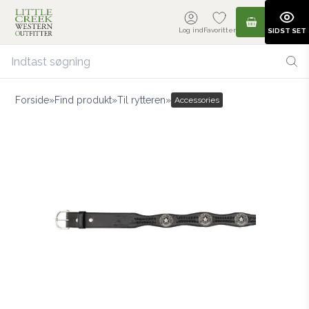
Log ind
Favoritter
SIDST SET
Forside
»
Find produkt
»
Til rytteren
»
Accessories