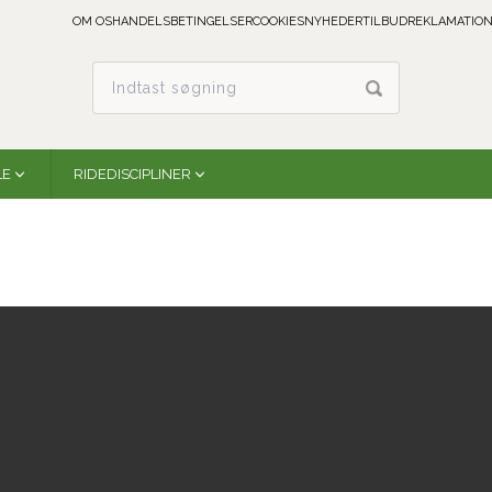
OM OS
HANDELSBETINGELSER
COOKIES
NYHEDER
TILBUD
REKLAMATION
LE
RIDEDISCIPLINER
3 Digit Dressage Number Holder | White
Woof Wear
WS0019-WHWH-ONE
På lager