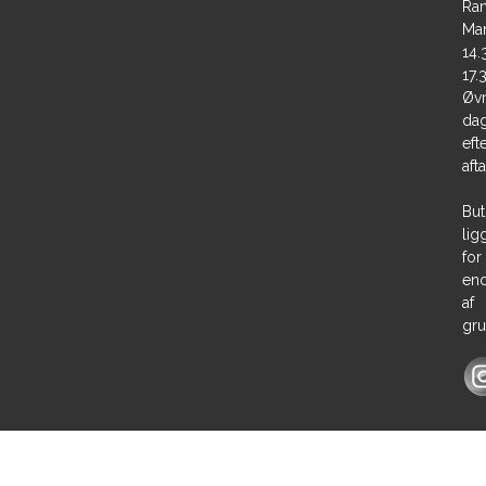
Ran
Ma
14.
17.
Øvr
dag
eft
aft
But
lig
for
en
af
gru