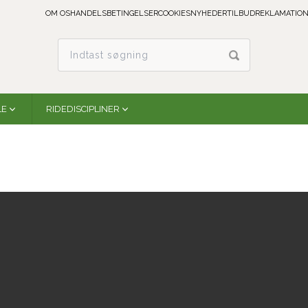
OM OS
HANDELSBETINGELSER
COOKIES
NYHEDER
TILBUD
REKLAMATION
LE
RIDEDISCIPLINER
2XCool English Girth | Black
Professional´s Choice
XCEG56-BLA
På lager