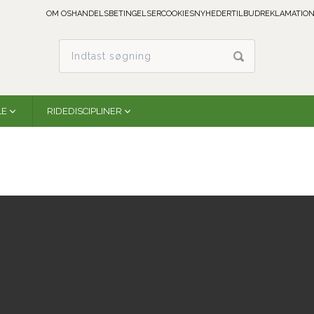
OM OS
HANDELSBETINGELSER
COOKIES
NYHEDER
TILBUD
REKLAMATION
LE
RIDEDISCIPLINER
Vision Polo Bandages | British Racing Green
Woof Wear
WB0069-BRGR-FS
På lager