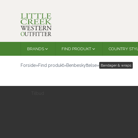
BRANDS
FIND PRODUKT
COUNTRY STY
Forside
»
Find produkt
»
Benbeskyttelse
»
Bandager & wraps
Tilbud