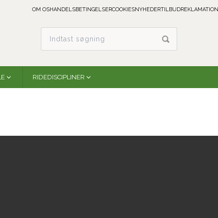
OM OS
HANDELSBETINGELSER
COOKIES
NYHEDER
TILBUD
REKLAMATION
LE
RIDEDISCIPLINER
Irideon Felicity Insulated Parka Coat
30-6767-BK
Ikke på lager