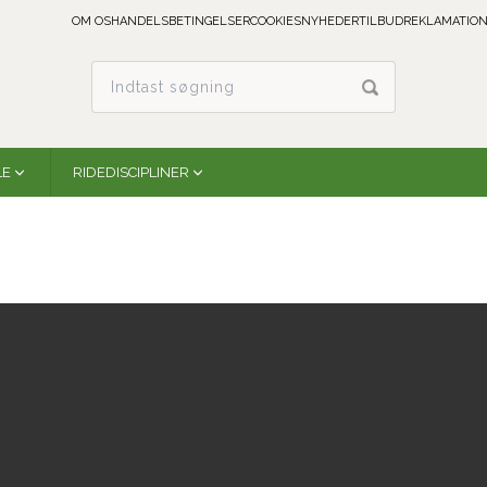
OM OS
HANDELSBETINGELSER
COOKIES
NYHEDER
TILBUD
REKLAMATION
LE
RIDEDISCIPLINER
Toggi | Barrowby Men's Mid Layer Jacket | Midnight Blue
barrowby-mbl
På lager