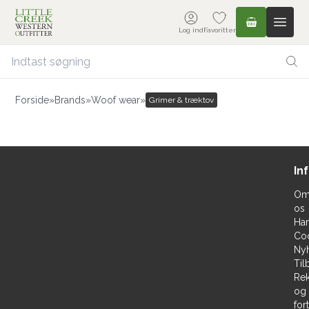
Log ind
Favoritter
Forside
»
Brands
»
Woof wear
»
Grimer & træktov
In
O
os
Han
Co
Ny
Til
Rek
og
for