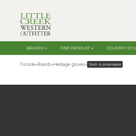
BRANDS
FIND PRODUKT
COUNTRY STY
Forside
»
Brands
»
Heritage gloves
»
Stald- & jordarbejde