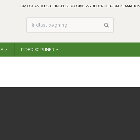
OM OS
HANDELSBETINGELSER
COOKIES
NYHEDER
TILBUD
REKLAMATION
LE
RIDEDISCIPLINER
Groundwork & Trainer Glove
Heritage Gloves
HG271
På lager