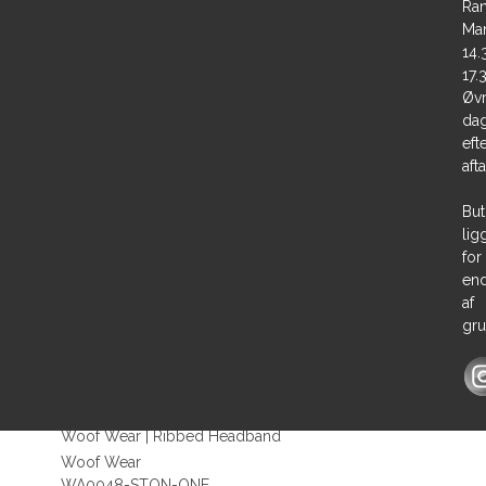
Ran
Ma
14.
17.
Øvr
dag
eft
aft
But
lig
for
en
af
gru
Woof Wear | Ribbed Headband
Woof Wear
WA0048-STON-ONE