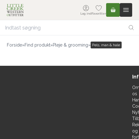
Log ind
Favoritter
Forside
»
Find produkt
»
Pleje & grooming
»
Pels, man & hale
In
O
os
Han
Co
Ny
Til
Rek
og
for