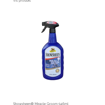
Vis produkt
Showsheen® Miracle Groom 946ml