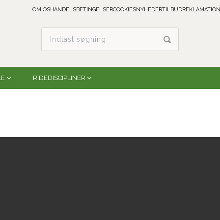
OM OS
HANDELSBETINGELSER
COOKIES
NYHEDER
TILBUD
REKLAMATION
LE
RIDEDISCIPLINER
Fidlock Hermetic MEDI Dry Bag - Petrolblue
09200GBB
Fidlock Hermetic MEDI Dry Bag - Petrolblue er et
kvalitetsprodukt designet til optimal funktion og
holdbarhed.