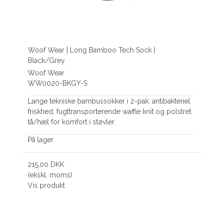
Woof Wear | Long Bamboo Tech Sock |
Black/Grey
Woof Wear
WW0020-BKGY-S
Lange tekniske bambussokker i 2-pak: antibakteriel
friskhed, fugttransporterende waffle knit og polstret
tå/hæl for komfort i støvler.
På lager
215,00 DKK
(ekskl. moms)
Vis produkt