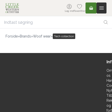
Log ind
Favoritter
Forside
»
Brands
»
Woof wear
»
Tech collection
In
O
os
Han
Co
Ny
Til
Rek
og
for