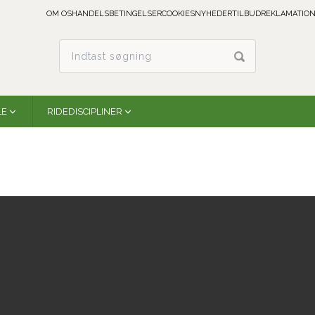
OM OS
HANDELSBETINGELSER
COOKIES
NYHEDER
TILBUD
REKLAMATION
LE
RIDEDISCIPLINER
Sm Baucher 06 4 1/4in
Myler
89-42062
På lager