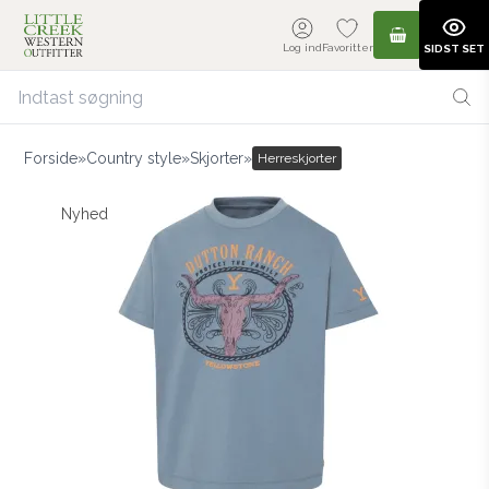
Log ind
Favoritter
SIDST SET
Forside
»
Country style
»
Skjorter
»
Herreskjorter
Nyhed