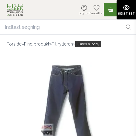
Log ind
Favoritter
SIDST SET
Forside
»
Find produkt
»
Til rytteren
»
Junior & baby