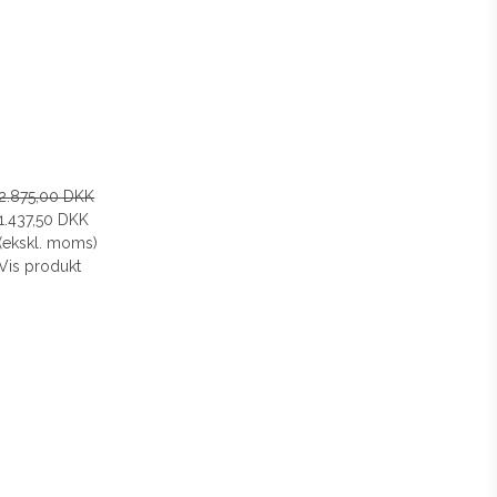
2.875,00 DKK
1.437,50 DKK
(ekskl. moms)
Vis produkt