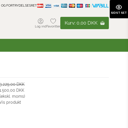
 OG FORTRYDELSESRET
SIDST SET
Kurv:
0,00 DKK
Log ind
Favoritter
3.229,00 DKK
1.500,00 DKK
(ekskl. moms)
Vis produkt