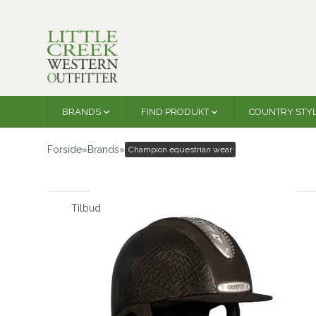
BRANDS
FIND PRODUKT
COUNTRY STY
Forside
»
Brands
»
Champion equestrian wear
Tilbud