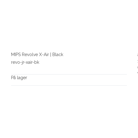
MIPS Revolve X-Air | Black
revo-jr-xair-bk
På lager