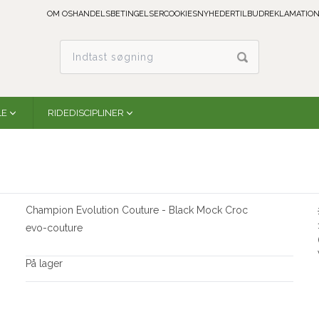
OM OS
HANDELSBETINGELSER
COOKIES
NYHEDER
TILBUD
REKLAMATION
LE
RIDEDISCIPLINER
Champion Evolution Couture - Black Mock Croc
evo-couture
På lager