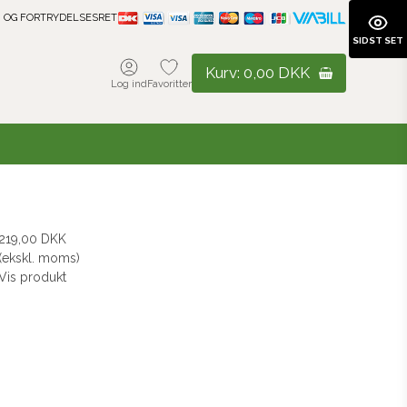
 OG FORTRYDELSESRET
SIDST SET
Kurv:
0,00 DKK
Log ind
Favoritter
219,00 DKK
(ekskl. moms)
Vis produkt