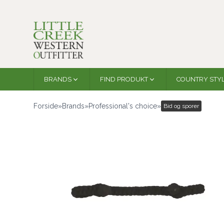
BRANDS
FIND PRODUKT
COUNTRY STY
Forside
»
Brands
»
Professional's choice
»
Bid og sporer