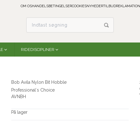
OM OS
HANDELSBETINGELSER
COOKIES
NYHEDER
TILBUD
REKLAMATION
LE
RIDEDISCIPLINER
Bob Avila Nylon Bit Hobble
Professional´s Choice
AVNBH
På lager