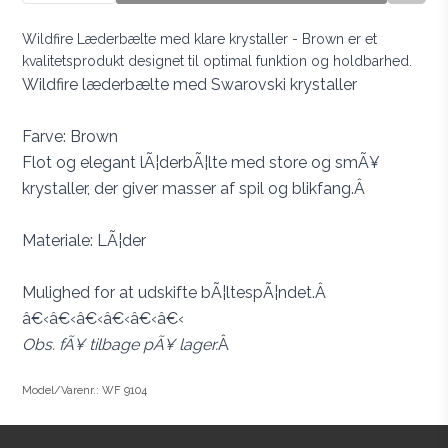
Wildfire Læderbælte med klare krystaller - Brown er et
kvalitetsprodukt designet til optimal funktion og holdbarhed.
Wildfire læderbælte med Swarovski krystaller
Farve: Brown
Flot og elegant lÃ¦derbÃ¦lte med store og smÃ¥
krystaller, der giver masser af spil og blikfang.Â
Materiale: LÃ¦der
Mulighed for at udskifte bÃ¦ltespÃ¦ndet.Â
â€‹â€‹â€‹â€‹â€‹â€‹
Obs. fÃ¥ tilbage pÃ¥ lager.
Â
Model/Varenr.: WF 9104