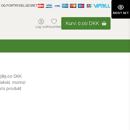
 OG FORTRYDELSESRET
SIDST SET
Kurv:
0,00 DKK
Log ind
Favoritter
589,00 DKK
(ekskl. moms)
Vis produkt