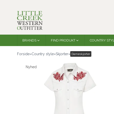
BRANDS
FIND PRODUKT
COUNTRY STY
Forside
»
Country style
»
Skjorter
»
Dameskjorter
Nyhed