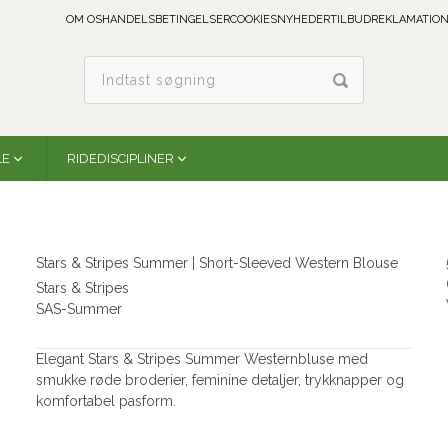
OM OS
HANDELSBETINGELSER
COOKIES
NYHEDER
TILBUD
REKLAMATION
LE
RIDEDISCIPLINER
Stars & Stripes Summer | Short-Sleeved Western Blouse
Stars & Stripes
SAS-Summer
Elegant Stars & Stripes Summer Westernbluse med
smukke røde broderier, feminine detaljer, trykknapper og
komfortabel pasform.