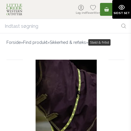
Log ind
Favoritter
SIDST SET
Forside
»
Find produkt
»
Sikkerhed & refleks
»
Stald & fritid