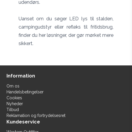
udendørs.
Uanset om du søger LED lys til stalden,
campingudstyr eller refleks til fritidsbrug,
finder du her løsninger, der gør mørket mere
sikkert.
Information
Om os
Handelsbetingelser
Cookies
Nyheder
Tilbud
Reklamation og fortrydelsesret
Kundeservice