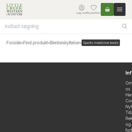
Log ind
Favoritter
Forside
»
Find produkt
»
Benbeskyttelse
»
Sports medicine boots
In
O
os
Han
Co
Ny
Til
Rek
og
for