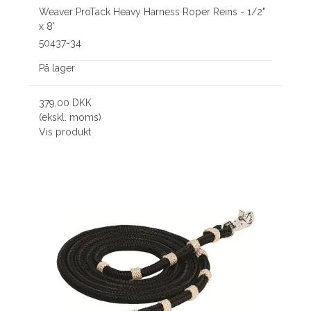
Weaver ProTack Heavy Harness Roper Reins - 1/2"
x 8'
50437-34
På lager
379,00 DKK
(ekskl. moms)
Vis produkt