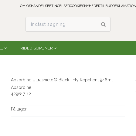
OM OS
HANDELSBETINGELSER
COOKIES
NYHEDER
TILBUD
REKLAMATION
LE
RIDEDISCIPLINER
Absorbine Ultrashield® Black | Fly Repellent 946ml
Absorbine
429617-12
På lager