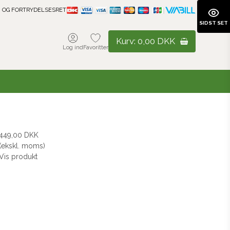
 OG FORTRYDELSESRET
SIDST SET
Kurv:
0,00 DKK
Log ind
Favoritter
449,00 DKK
(ekskl. moms)
Vis produkt