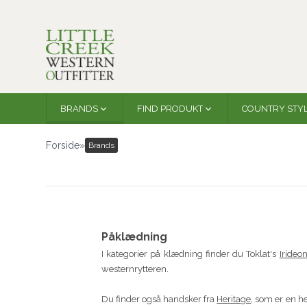
BRANDS
FIND PRODUKT
COUNTRY STY
Forside
»
Brands
Påklædning
I kategorier på klædning finder du Toklat's
Irideo
westernrytteren.
Du finder også handsker fra
Heritage
, som er en h