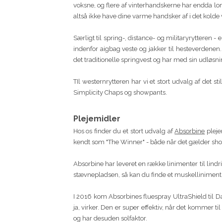
voksne, og flere af vinterhandskerne har endda l
altså ikke have dine varme handsker af i det kolde v
Særligt til spring-, distance- og militaryrytteren - 
indenfor aigbag veste og jakker til hesteverdenen. 
det traditionelle springvest og har med sin udløsnin
TIl westernrytteren har vi et stort udvalg af det s
Simplicity Chaps og showpants.
Plejemidler
Hos os finder du et stort udvalg af
Absorbine
pleje
kendt som "The Winner" - både når det gælder show
Absorbine har leveret en række linimenter til lindri
stævnepladsen, så kan du finde et muskelliniment
I 2016 kom Absorbines fluespray UltraShield til Da
ja, virker. Den er super effektiv, når det kommer ti
og har desuden solfaktor.