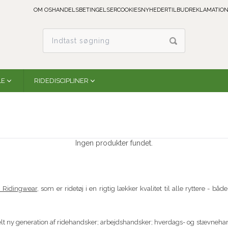
OM OS
HANDELSBETINGELSER
COOKIES
NYHEDER
TILBUD
REKLAMATION
LE
RIDEDISCIPLINER
Ingen produkter fundet.
n Ridingwear
, som er ridetøj i en rigtig lækker kvalitet til alle ryttere - bå
elt ny generation af ridehandsker; arbejdshandsker; hverdags- og stævnehan