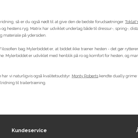
 ridning, så er du også nødt til at give den de bedste forudsætninger.
Toklat'
g hestens ryg. Matrix har udviklet underlag både til dressur-, spring-, dis
g materiale på ydersiden.
 Filosofien bag Mylerbiddet er, at biddet ikke træner hesten - det gør ryttere
æne. Mylerbiddet er udviklet med henblik på ro og komfort for hesten, og man
e har vi naturligvis også kvalitetsudstyr.
Monty Roberts
kendte dually grime f
ilridning til trailertræning.
Kundeservice