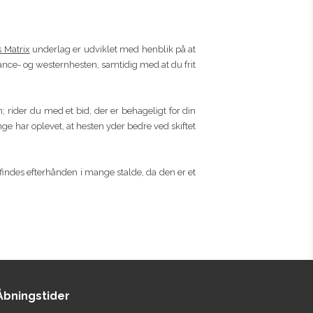
s Matrix
underlag er udviklet med henblik på at
tance- og westernhesten, samtidig med at du frit
n; rider du med et bid, der er behageligt for din
ge har oplevet, at hesten yder bedre ved skiftet
indes efterhånden i mange stalde, da den er et
Åbningstider