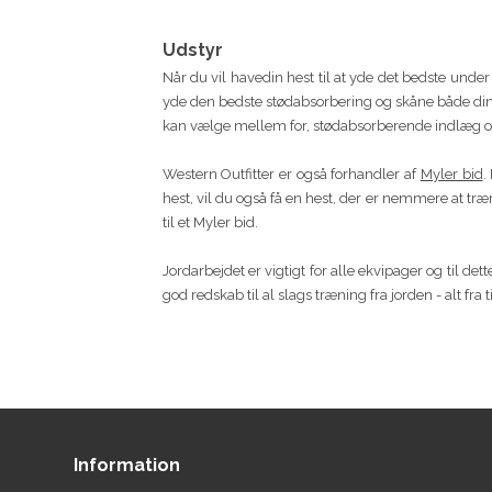
Udstyr
Når du vil havedin hest til at yde det bedste under
yde den bedste stødabsorbering og skåne både din o
kan vælge mellem for, stødabsorberende indlæg o
Western Outfitter er også forhandler af
Myler bid
.
hest, vil du også få en hest, der er nemmere at tr
til et Myler bid.
Jordarbejdet er vigtigt for alle ekvipager og til dett
god redskab til al slags træning fra jorden - alt fra t
Information