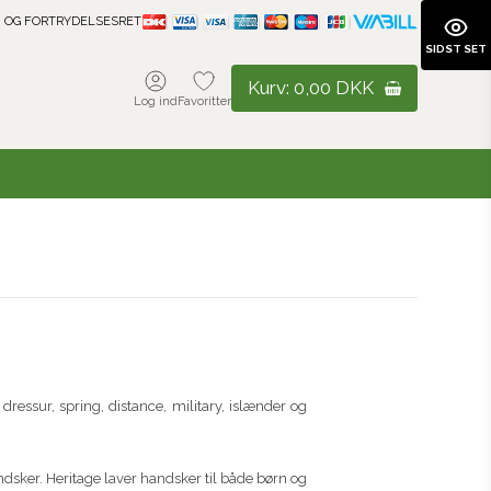
 OG FORTRYDELSESRET
SIDST SET
Kurv:
0,00 DKK
Log ind
Favoritter
de dressur, spring, distance, military, islænder og
dsker. Heritage laver handsker til både børn og