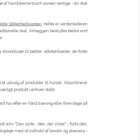
ge af handskerne touch screen venlige - du skal
elite Sikkerhedsvesten
. Helite er verdenlederen
raditionelle skal. Airbaggen beskytter bedre end
er.
og showbluser til bælter, silketørklæder, de flotte
t et udvalg af produkter til hunde. Absorbine er
ærligt produkt i enhver stald.
hest har efter en hård træning eller flere dage på
 som "Den sorte - den, der virker" - forbi den,
elspleje med sit indhold af lanolin og aloevera -