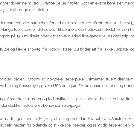
ommer til varmeindlæg (
Grabber
) eller nøgler. Som en ekstra bonus er man
ejr, for at bruge din telefon.
eller bare dig, der har behov for litd ekstra sikkerhed på din ridetur - har vi
H
Mange topryttere er skiftet over til denne sikkerhedsvest i stedet for den t
gstid på 130 millisekunder vist sit værd adskillige gange i alle ridedisciplin
tilfulde og lækre showtøj fra
Hobby Horse
. Du finder alt fra jakker, skjorter 
midler; både til grooming, hovpleje, læderpleje, linimenter, fluemidler sam
shine og fluespray, og især i USA er Liquid Embrocation en kendt og uundv
ng af smerter i muskler og led, hvilket vil sige, at uanset hvilket behov din 
, der dækker netop jeres behov som ekvipage.
nmark - godkendt af Miljøstyrelsen og med dansk label. UltraShield er kendt
l at befri hesten for bidende og stikkende insekter, og samtidig leverer den p