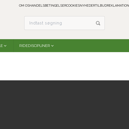
OM OS
HANDELSBETINGELSER
COOKIES
NYHEDER
TILBUD
REKLAMATION
LE
RIDEDISCIPLINER
Comfort-Fit Low Back Support
Professional´s Choice
PC300-BLACK
På lager