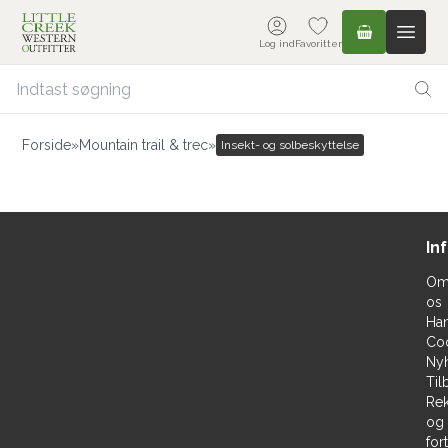
Log ind
Favoritter
Forside
»
Mountain trail & trec
»
Insekt- og solbeskyttelse
In
O
os
Han
Co
Ny
Til
Rek
og
for