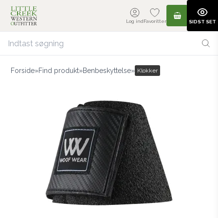
Log ind
Favoritter
SIDST SET
Forside
»
Find produkt
»
Benbeskyttelse
»
Klokker