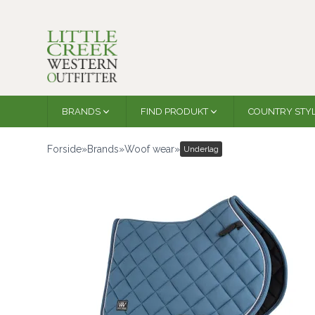
BRANDS
FIND PRODUKT
COUNTRY STY
Forside
»
Brands
»
Woof wear
»
Underlag