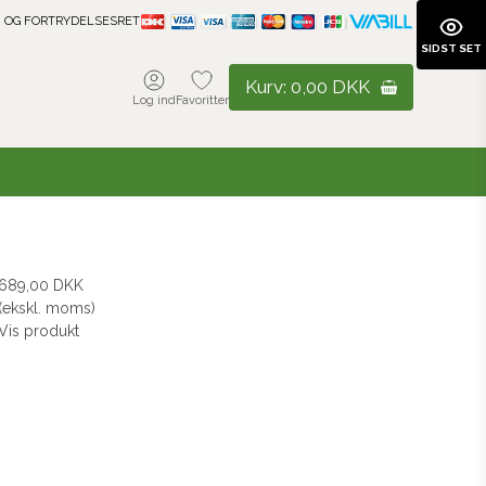
 OG FORTRYDELSESRET
SIDST SET
Kurv:
0,00 DKK
Log ind
Favoritter
689,00 DKK
(ekskl. moms)
Vis produkt