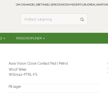
OM OS
HANDELSBETINGELSER
COOKIES
NYHEDER
TILBUD
REKLAMATION
LE
RIDEDISCIPLINER
Aura Vision Close Contact Pad | Petrol
Woof Wear
WS0042-PTRL-FS
På lager