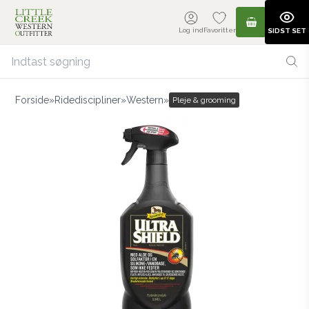
Log ind
Favoritter
SIDST SET
Forside
»
Ridediscipliner
»
Western
»
Pleje & grooming