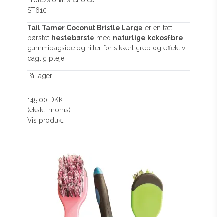
Professional´s Choice
ST610
Tail Tamer Coconut Bristle Large
er en tæt
børstet
hestebørste
med
naturlige kokosfibre
,
gummibagside og riller for sikkert greb og effektiv
daglig pleje.
På lager
145,00 DKK
(ekskl. moms)
Vis produkt