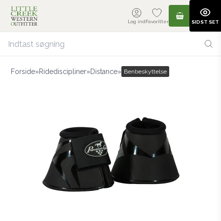
Log ind
Favoritter
SIDST SET
Forside
»
Ridediscipliner
»
Distance
»
Benbeskyttelse