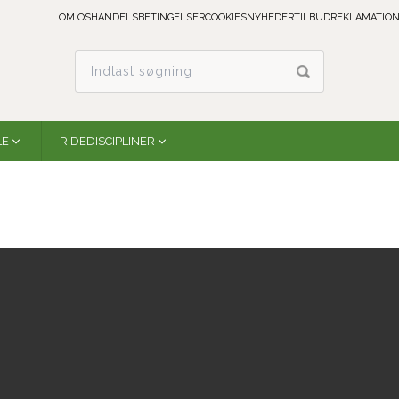
OM OS
HANDELSBETINGELSER
COOKIES
NYHEDER
TILBUD
REKLAMATION
LE
RIDEDISCIPLINER
Vision Close Contact Pad | Damson
Woof Wear
WS0007-DAMS-FS
På lager