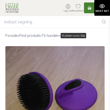
Log ind
Favoritter
SIDST SET
Forside
»
Find produkt
»
Til hunden
»
Rubber curry lilla