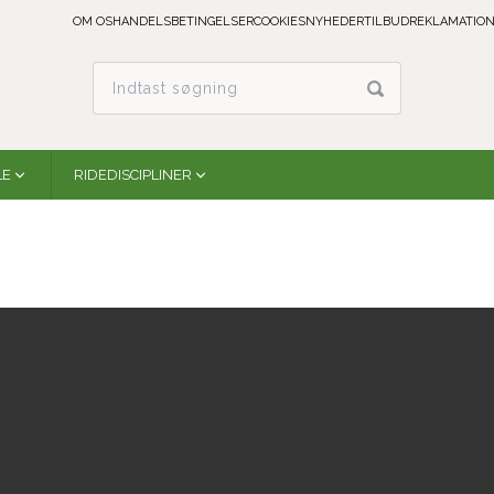
OM OS
HANDELSBETINGELSER
COOKIES
NYHEDER
TILBUD
REKLAMATION
LE
RIDEDISCIPLINER
Hard Shell All-Purpose Bell Boots | Black
Professional´s Choice
BB315-BLA
På lager