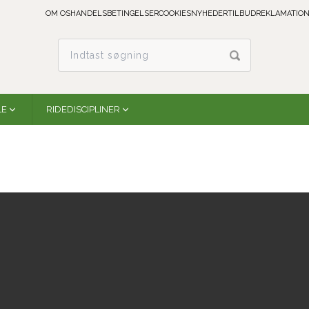
OM OS
HANDELSBETINGELSER
COOKIES
NYHEDER
TILBUD
REKLAMATION
LE
RIDEDISCIPLINER
Bog From My Hands To Yours af Monty Roberts
MR-FMTY
På lager