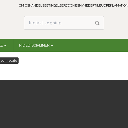
OM OS
HANDELSBETINGELSER
COOKIES
NYHEDER
TILBUD
REKLAMATION
LE
RIDEDISCIPLINER
 og mecate
Weaver Bosal/Mecate Sæt - Black Mecate
30-0219
Komplet bosal/mecate sæt med sort nylon mecate
På lager