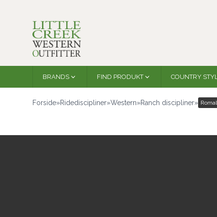
BRANDS
FIND PRODUKT
COUNTRY STY
Forside
»
Ridediscipliner
»
Western
»
Ranch discipliner
»
Romal