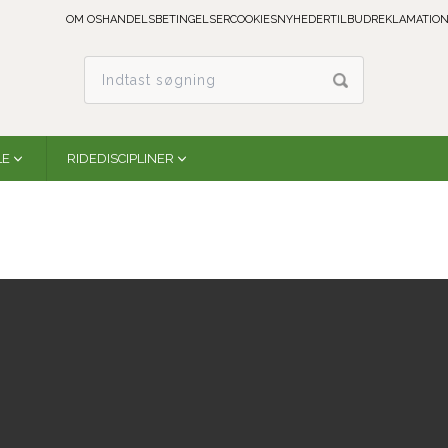
OM OS
HANDELSBETINGELSER
COOKIES
NYHEDER
TILBUD
REKLAMATION
LE
RIDEDISCIPLINER
Comfort Fit Lycra Fly Mask w/ Forelock Opening |
ARMADILLO
Professional´s Choice
CFM300-ARM
På lager