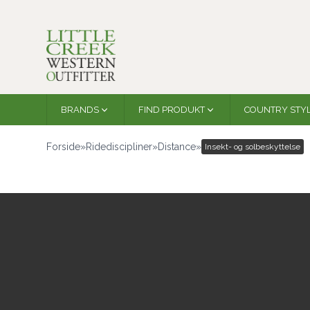
BRANDS
FIND PRODUKT
COUNTRY STY
Forside
»
Ridediscipliner
»
Distance
»
Insekt- og solbeskyttelse