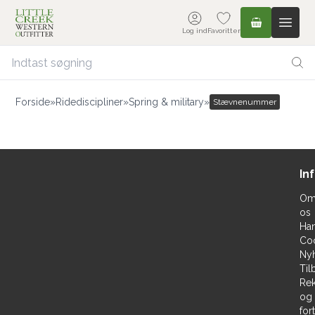
Log ind
Favoritter
Forside
»
Ridediscipliner
»
Spring & military
»
Stævnenummer
In
O
os
Han
Co
Ny
Til
Rek
og
for