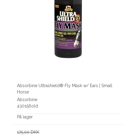
Absorbine Ultrashield® Fly Mask w/ Ears | Small
Horse
Absorbine
430156old
På lager
175,00 DKK