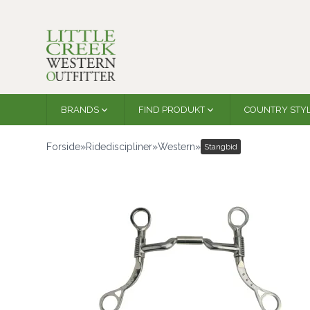
BRANDS
FIND PRODUKT
COUNTRY STY
Forside
»
Ridediscipliner
»
Western
»
Stangbid