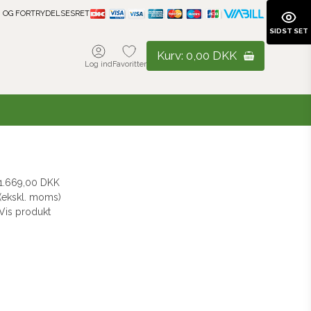
 OG FORTRYDELSESRET
SIDST SET
Kurv:
0,00 DKK
Log ind
Favoritter
1.669,00 DKK
(ekskl. moms)
Vis produkt