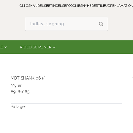
OM OS
HANDELSBETINGELSER
COOKIES
NYHEDER
TILBUD
REKLAMATION
LE
RIDEDISCIPLINER
MBT SHANK 06 5"
Myler
89-61065
På lager