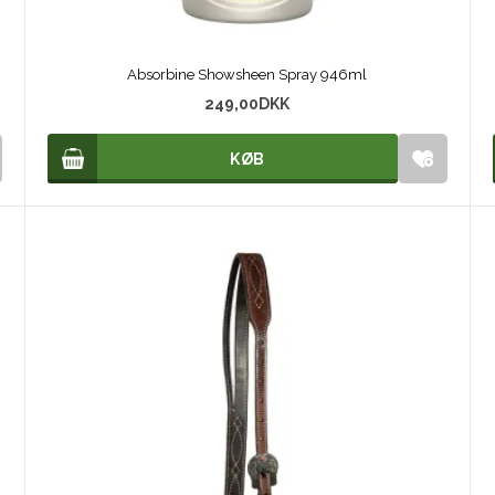
Absorbine Showsheen Spray 946ml
249,00
DKK
KØB
KØB