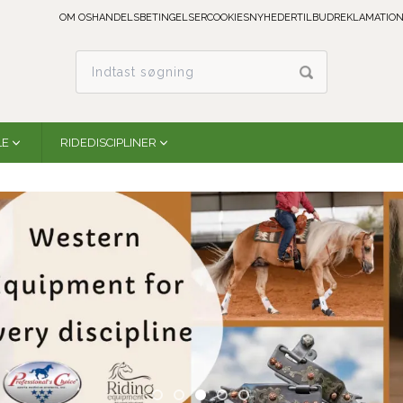
OM OS
HANDELSBETINGELSER
COOKIES
NYHEDER
TILBUD
REKLAMATION
LE
RIDEDISCIPLINER