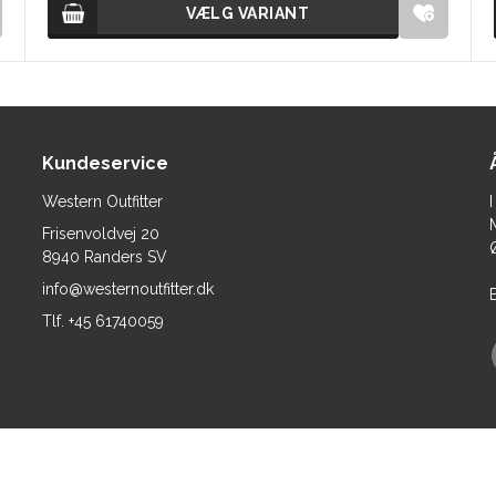
VÆLG VARIANT
VÆLG VARIANT
Kundeservice
Western Outfitter
I
Frisenvoldvej 20
Ø
8940 Randers SV
info@westernoutfitter.dk
Tlf.
+45 61740059