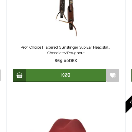
Prof. Choice | Tapered Gunslinger Slit-Ear Headstall |
Chocolate/Roughout
869,00
DKK
KØB
KØB
N