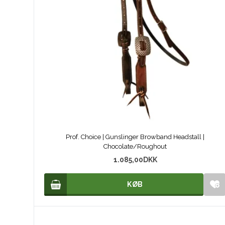
Prof. Choice | Gunslinger Browband Headstall |
Chocolate/Roughout
1.085,00
DKK
KØB
KØB