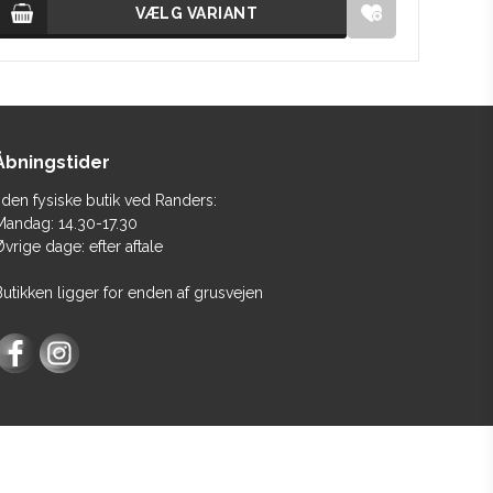
VÆLG VARIANT
VÆLG VARIANT
Åbningstider
 den fysiske butik ved Randers:
Mandag: 14.30-17.30
vrige dage: efter aftale
Butikken ligger for enden af grusvejen
Facebook
Instagram