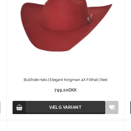
Bullhide Hats | Elegant Kingman 4X Filthat | Red
799,00
DKK
VÆLG VARIANT
VÆLG VARIANT