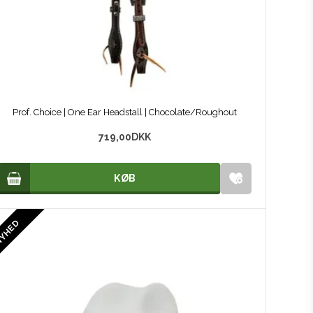
Prof. Choice | One Ear Headstall | Chocolate/Roughout
719,00
DKK
KØB
KØB
YHED