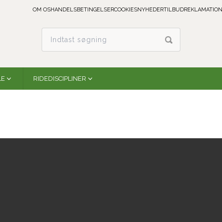
OM OS
HANDELSBETINGELSER
COOKIES
NYHEDER
TILBUD
REKLAMATION
LE
RIDEDISCIPLINER
Woof Wear | Club Brushing Boot | Mocha
Woof Wear
WB0003-BKMO-XS
På lager