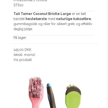
Professional´s Choice
ST610
Tail Tamer Coconut Bristle Large
er en tæt
børstet
hestebørste
med
naturlige kokosfibre
,
gummibagside og riller for sikkert greb og effektiv
daglig pleje.
På lager
145,00 DKK
(ekskl. moms)
Vis produkt