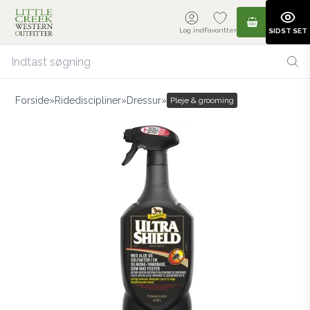
Log ind
Favoritter
SIDST SET
Forside
»
Ridediscipliner
»
Dressur
»
Pleje & grooming