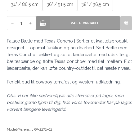
34" / 86,5 cm
36" / 91,5 cm
38" / 96,5 cm
VÆLG VARIANT
VÆLG VARIANT
Palace Bælte med Texas Concho | Sort er et kvalitetsprodukt
designet til optimal funktion og holdbarhed. Sort Bælte med
Texas Concho Lækkert og solidt læderbælte med udskifteligt
bæltespænde og flotte Texas conchoer med flet imellem. Flot
læderbælte, der kan løfte country-outfittet til det næste niveau.
Perfekt bud til cowboy temafest og western udklædning.
Obs. vi har ikke nødvendigvis alle størrelser på lager, men
bestiller gerne hjem til dig, hvis vores leverandør har på lager.
Forvent længere leveringstid.
Model/Varenr.: JRP-2272-02