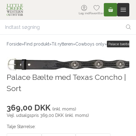
Log ind
Favoritter
Forside
»
Find produkt
»
Til rytteren
»
Cowboys only
»
Palace bælte med
Palace Bælte med Texas Concho |
Sort
369,00 DKK
(inkl. moms)
Vejl. udsalgspris 369,00 DKK
(inkl. moms)
Talje Størrelse: