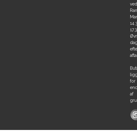
ve
Ran
Ma
14.
17.
Øvr
dag
efte
afta
But
lig
for
en
af
gru