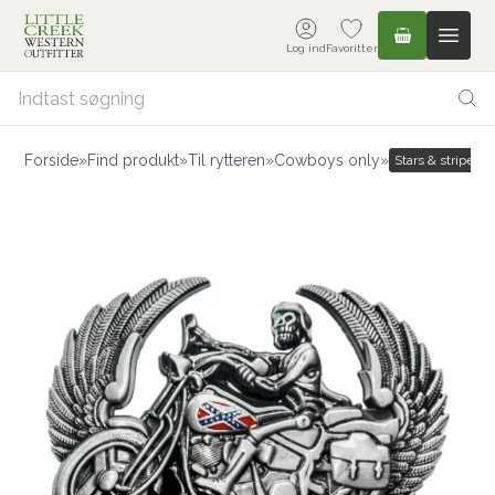
Log ind
Favoritter
Forside
»
Find produkt
»
Til rytteren
»
Cowboys only
»
Stars & stripes |